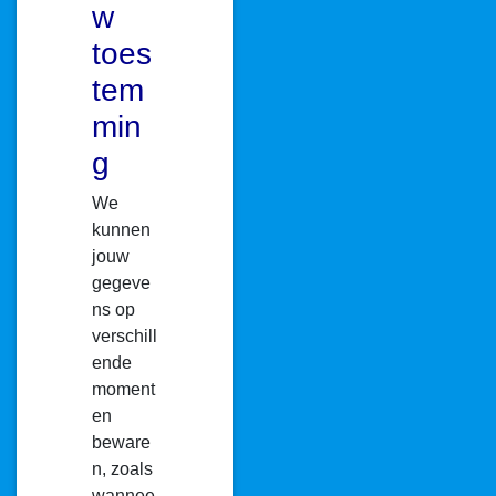
w
toes
tem
min
g
We
kunnen
jouw
gegeve
ns op
verschill
ende
moment
en
beware
n, zoals
wannee