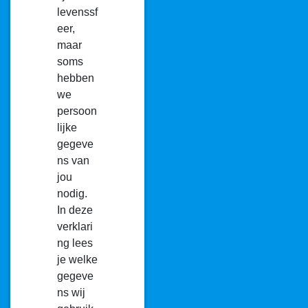
levenssf
eer,
maar
soms
hebben
we
persoon
lijke
gegeve
ns van
jou
nodig.
In deze
verklari
ng lees
je welke
gegeve
ns wij