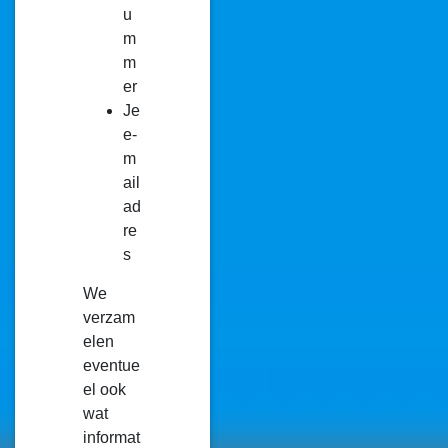
u
m
m
er
Je
e-
m
ail
ad
re
s
We
verzam
elen
eventue
el ook
wat
informat