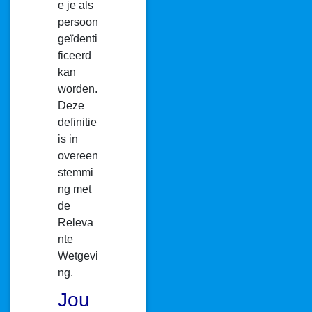
e je als
persoon
geïdenti
ficeerd
kan
worden.
Deze
definitie
is in
overeen
stemmi
ng met
de
Releva
nte
Wetgevi
ng.
Jou