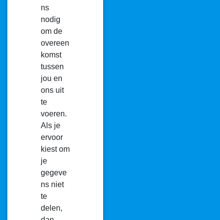
ns
nodig
om de
overeen
komst
tussen
jou en
ons uit
te
voeren.
Als je
ervoor
kiest om
je
gegeve
ns niet
te
delen,
dan