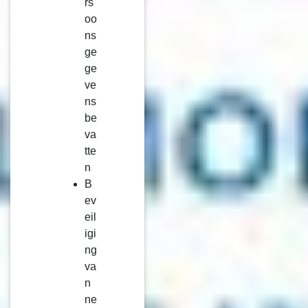
rs
oo
ns
ge
ge
ve
ns
be
va
tte
n
B
ev
eil
igi
ng
va
n
ne