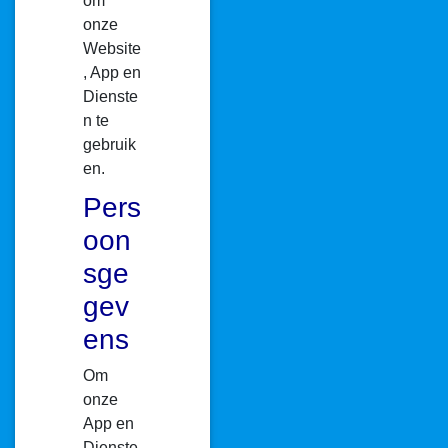
om
onze
Website
, App en
Dienste
n te
gebruik
en.
Pers
oon
sge
gev
ens
Om
onze
App en
Dienste