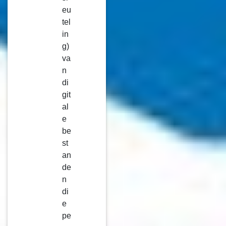
eu
tel
in
g)
va
n
di
git
al
e
be
st
an
de
n
di
e
pe