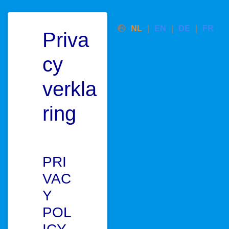
NL
EN
DE
FR
Priva
cy
verkla
ring
PRI
VAC
Y
POL