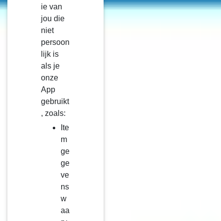
ie van
jou die
niet
persoon
lijk is
als je
onze
App
gebruikt
, zoals:
Ite
m
ge
ge
ve
ns
w
aa