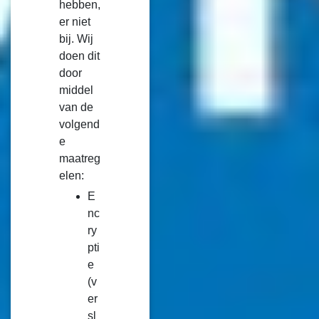
hebben,
er niet
bij. Wij
doen dit
door
middel
van de
volgend
e
maatreg
elen:
E
nc
ry
pti
e
(v
er
sl