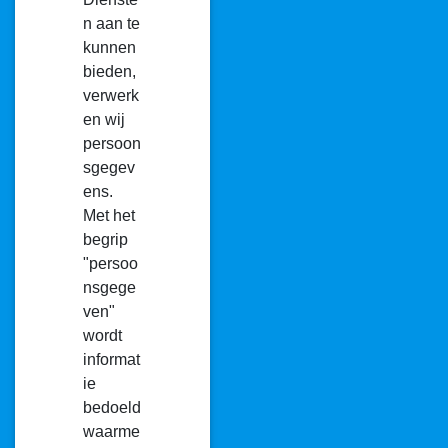
n aan te
kunnen
bieden,
verwerk
en wij
persoon
sgegev
ens.
Met het
begrip
"persoo
nsgege
ven"
wordt
informat
ie
bedoeld
waarme