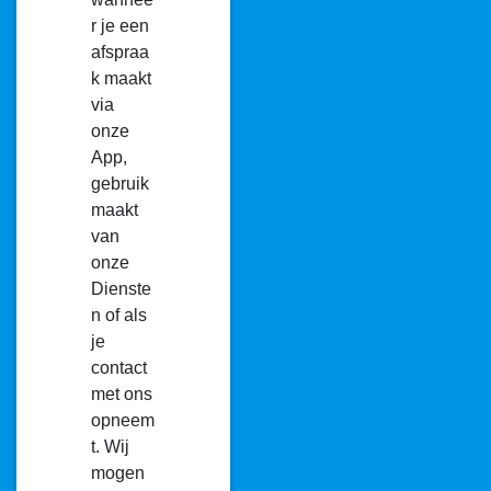
r je een
afspraa
k maakt
via
onze
App,
gebruik
maakt
van
onze
Dienste
n of als
je
contact
met ons
opneem
t. Wij
mogen