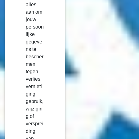
alles
aan om
jouw
persoon
lijke
gegeve
ns te
bescher
men
tegen
verlies,
vernieti
ging,
gebruik,
wijzigin
g of
versprei
ding
van