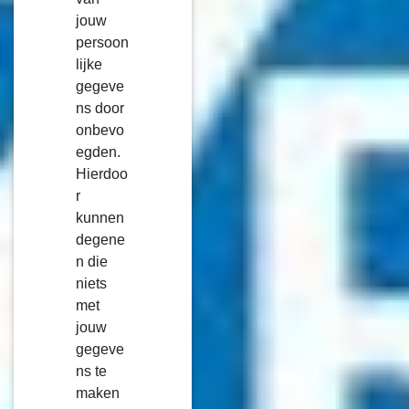
jouw
persoon
lijke
gegeve
ns door
onbevo
egden.
Hierdoo
r
kunnen
degene
n die
niets
met
jouw
gegeve
ns te
maken