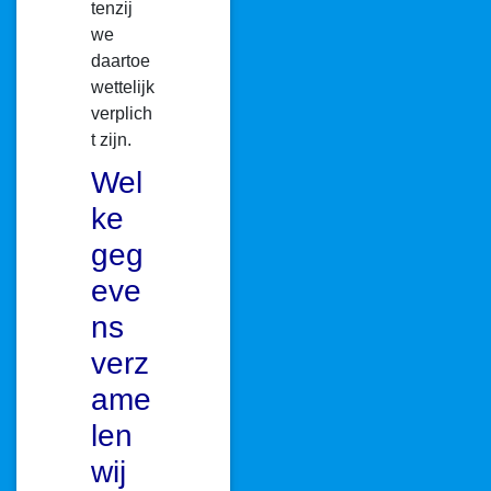
tenzij
we
daartoe
wettelijk
verplich
t zijn.
Wel
ke
geg
eve
ns
verz
ame
len
wij